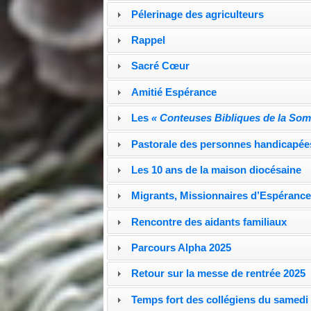
Pélerinage des agriculteurs
Rappel
Sacré Cœur
Amitié Espérance
Les
« Conteuses Bibliques de la So
Pastorale des personnes handicapée
Les 10 ans de la maison diocésaine
Migrants, Missionnaires d’Espéranc
Rencontre des aidants familiaux
Parcours Alpha 2025
Retour sur la messe de rentrée 2025
Temps fort des collégiens du samedi