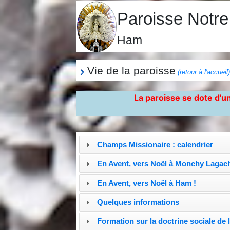
Paroisse Notr
Ham
Vie de la paroisse
(retour à l'accueil
La paroisse se dote d'un
Champs Missionaire : calendrier
En Avent, vers Noël à Monchy Lagach
En Avent, vers Noël à Ham !
Quelques informations
Formation sur la doctrine sociale de l