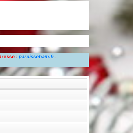
adresse :
paroisseham.fr
.