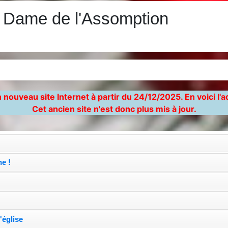
e Dame de l'Assomption
)
 nouveau site Internet à partir du 24/12/2025. En voici l'
Cet ancien site n'est donc plus mis à jour.
e !
'église