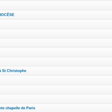
DIOCÈSE
e
à St Christophe
nte chapelle de Paris