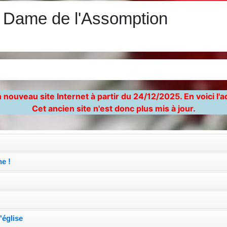
e Dame de l'Assomption
)
 nouveau site Internet à partir du 24/12/2025. En voici l'
Cet ancien site n'est donc plus mis à jour.
e !
'église