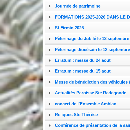
Journée de patrimoine
FORMATIONS 2025-2026 DANS LE 
St Firmin 2025
Pèlerinage du Jubilé le 13 septembre
Pèlerinage diocésain le 12 septembr
Erratum : messe du 24 aout
Erratum : messe du 15 aout
Messe de bénédiction des véhicules 
Actualités Paroisse Ste Radegonde
concert de l’Ensemble Ambiani
Reliques Ste Thérèse
Conférence de présentation de la sai