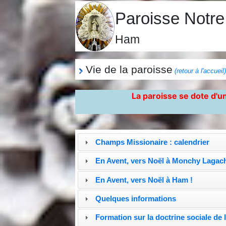
Paroisse Notr
Ham
Vie de la paroisse
(retour à l'accueil
La paroisse se dote d'un
Champs Missionaire : calendrier
En Avent, vers Noël à Monchy Lagach
En Avent, vers Noël à Ham !
Quelques informations
Formation sur la doctrine sociale de l