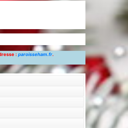
adresse :
paroisseham.fr
.