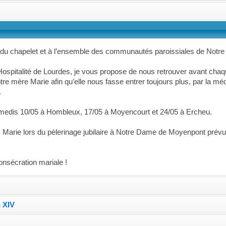
u chapelet et à l’ensemble des communautés paroissiales de Notre
 l’Hospitalité de Lourdes, je vous propose de nous retrouver avant c
re mère Marie afin qu’elle nous fasse entrer toujours plus, par la mé
.
amedis 10/05 à Hombleux, 17/05 à Moyencourt et 24/05 à Ercheu.
c Marie lors du pèlerinage jubilaire à Notre Dame de Moyenpont prév
onsécration mariale !
 XIV