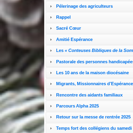
Pélerinage des agriculteurs
Rappel
Sacré Cœur
Amitié Espérance
Les
« Conteuses Bibliques de la So
Pastorale des personnes handicapée
Les 10 ans de la maison diocésaine
Migrants, Missionnaires d’Espéranc
Rencontre des aidants familiaux
Parcours Alpha 2025
Retour sur la messe de rentrée 2025
Temps fort des collégiens du samedi