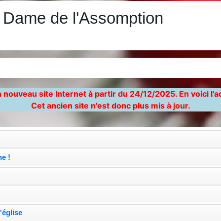
e Dame de l'Assomption
)
 nouveau site Internet à partir du 24/12/2025. En voici l'
Cet ancien site n'est donc plus mis à jour.
e !
'église