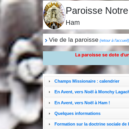
Paroisse Notr
Ham
Vie de la paroisse
(retour à l'accueil
La paroisse se dote d'un
Champs Missionaire : calendrier
En Avent, vers Noël à Monchy Lagach
En Avent, vers Noël à Ham !
Quelques informations
Formation sur la doctrine sociale de l