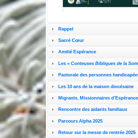
Rappel
Sacré Cœur
Amitié Espérance
Les
« Conteuses Bibliques de la So
Pastorale des personnes handicapée
Les 10 ans de la maison diocésaine
Migrants, Missionnaires d’Espéranc
Rencontre des aidants familiaux
Parcours Alpha 2025
Retour sur la messe de rentrée 2025