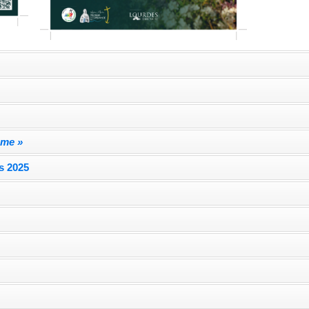
mme »
s 2025
e