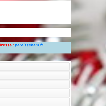
adresse :
paroisseham.fr
.