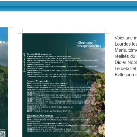
Voici une i
Lourdes l
Marie, tém
réalités d
Didier Nobl
Le détail et
Belle journ