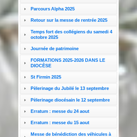
Parcours Alpha 2025
Retour sur la messe de rentrée 2025
Temps fort des collégiens du samedi 4
octobre 2025
Journée de patrimoine
FORMATIONS 2025-2026 DANS LE
DIOCÈSE
St Firmin 2025
Pèlerinage du Jubilé le 13 septembre
Pèlerinage diocésain le 12 septembre
Erratum : messe du 24 aout
Erratum : messe du 15 aout
Messe de bénédiction des véhicules à