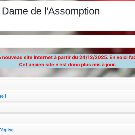
e Dame de l'Assomption
)
 nouveau site Internet à partir du 24/12/2025. En voici l'
Cet ancien site n'est donc plus mis à jour.
e !
'église