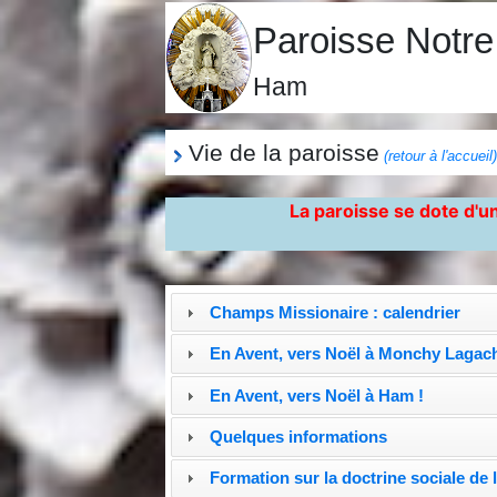
Paroisse Notr
Ham
Vie de la paroisse
(retour à l'accueil
La paroisse se dote d'un
Champs Missionaire : calendrier
En Avent, vers Noël à Monchy Lagach
En Avent, vers Noël à Ham !
Quelques informations
Formation sur la doctrine sociale de l