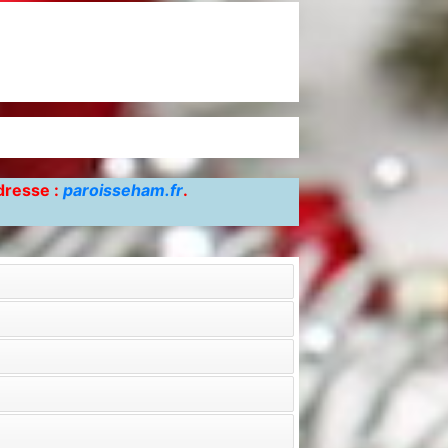
adresse :
paroisseham.fr
.