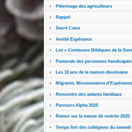
Pélerinage des agriculteurs
Rappel
Sacré Cœur
Amitié Espérance
Les
« Conteuses Bibliques de la So
Pastorale des personnes handicapée
Les 10 ans de la maison diocésaine
Migrants, Missionnaires d’Espéranc
Rencontre des aidants familiaux
Parcours Alpha 2025
Retour sur la messe de rentrée 2025
Temps fort des collégiens du samedi