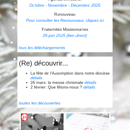
Octobre - Novembre - Décembre 2025
Renouveau
Pour consulter les Renouveaux, cliquez ici
Fraternités Missionnaires
29 juin 2025 (lien direct)
tous les téléchargements
(Re) découvrir...
La fête de l’Assomption dans notre diocèse
détails
26 mars: la messe chrismale
détails
2 février: Que fêtons-nous ?
détails
toutes les découvertes
49