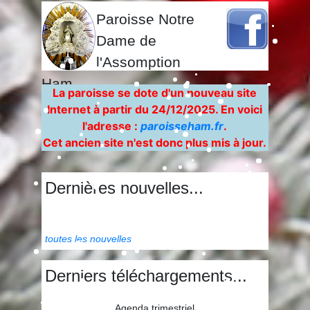
Paroisse Notre
Dame de
l'Assomption
Ham
La paroisse se dote d'un nouveau site
Internet à partir du 24/12/2025. En voici
l'adresse :
paroisseham.fr
.
Cet ancien site n'est donc plus mis à jour.
Dernières nouvelles...
toutes les nouvelles
Derniers téléchargements...
Agenda trimestriel